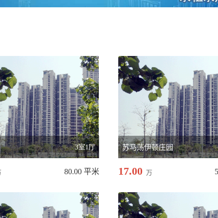
庄
3室1厅
苏马荡伊顿庄园
17.00
80.00 平米
万
万