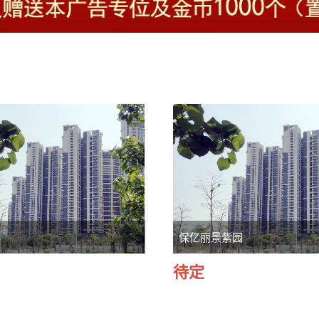
岸
保亿丽景紫园
待定