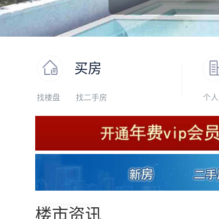
买房
找楼盘
找二手房
个人
楼市资讯