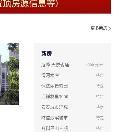
更多新房
新房
旭峰.天悦珑廷
4300
元/㎡
清河水岸
待定
保亿丽景紫园
待定
汇祥林里3000
待定
安泰城市理想
待定
财信沙滨城市
待定
祥御巴山三期
待定