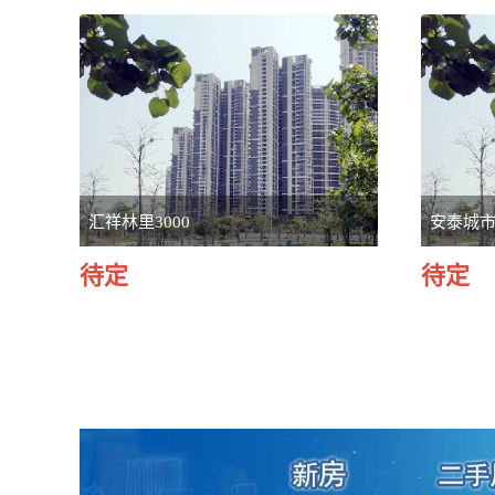
汇祥林里3000
安泰城
待定
待定