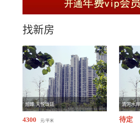
找新房
旭峰.天悦珑廷
清河水
4300
待定
元/平米