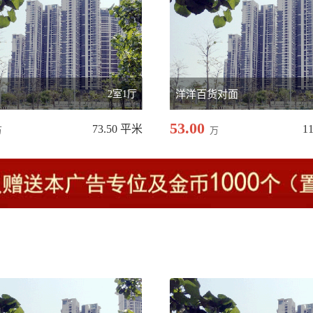
园
2室1厅
洋洋百货对面
53.00
73.50 平米
1
万
万