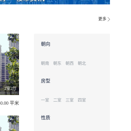
更多
朝向
朝南
朝东
朝西
朝北
房型
2室2厅
一室
二室
三室
四室
50.00 平米
性质