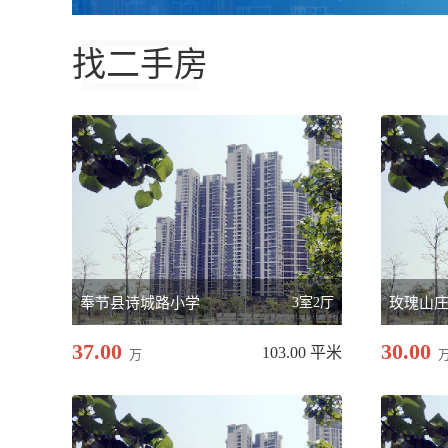
找二手房
奉节县诗城路小学
3室2厅
玫瑰山
37.00
30.00
103.00 平米
万