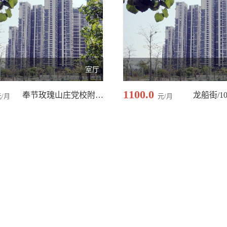
室厅
1100.0
奉节玫瑰山庄党校附近/70.00 平米
龙船街/10
元/月
元/月