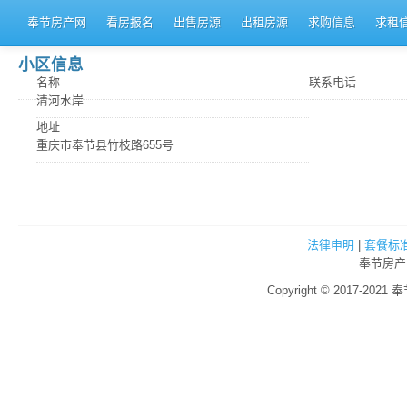
奉节房产网
看房报名
出售房源
出租房源
求购信息
求租
小区信息
名称
联系电话
清河水岸
地址
重庆市奉节县竹枝路655号
法律申明
|
套餐标
奉节房产
Copyright © 2017-2021 奉